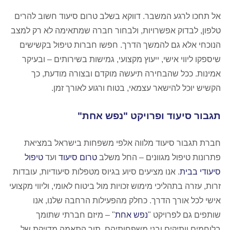
אל תחכו לרגע המשבר. דווקא בשלב טרום סיעוד חשוב להרים
טלפון, לבדוק אפשרויות, ולבחור חברה שמתאימה לא רק למצב
הנוכחי אלא גם להמשך הדרך. חפשו חברות טיפול בקשישים
שיספקו ליווי אישי, ייעוץ מקצועי, גמישות בשירותים – ובעיקר
אמינות. ככל שהבחירה תיעשה מוקדם ובצורה מודעת, כך
הקשיש יוכל להישאר עצמאי, בטוח ורגוע לאורך זמן.
תגבור סיעוד ופרויקט "נפש אחת"
חברת תגבור סיעוד מלווה אלפי משפחות בישראל במציאת
פתרונות טיפול מגוונים – החל משלב
טרום סיעוד
ועד
טיפול
סיעודי בבית
. אנו מציעים סיוע בגיוס מטפלות סיעודיות, עובדות
זרות, עזרה בתהליכי מימוש זכויות מול ביטוח לאומי, וליווי מקצועי
אישי לכל אורך הדרך. כחלק מהפעילות הרחבה שלנו, אנו
שותפים גם לפרויקט "
נפש אחת
" – מיזם חברתי שתומך
בלוחמים וותיקים ובני משפחותיהם, תוך התאמה מדויקת של