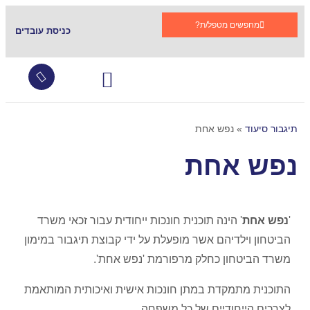
מחפשים מטפל/ת?
כניסת עובדים
עובדים זרים
צור קשר
שירותי סיעוד
גמלת סיעוד
קהילות תומכות בתגבור
שאלות ותשובות
תיגבור סיעוד
»
נפש אחת
נפש אחת
'
נפש אחת
' הינה תוכנית חונכות ייחודית עבור זכאי משרד
הביטחון וילדיהם אשר מופעלת על ידי קבוצת תיגבור במימון
משרד הביטחון כחלק מרפורמת 'נפש אחת'.
התוכנית מתמקדת במתן חונכות אישית ואיכותית המותאמת
לצרכים הייחודיים של כל משפחה.