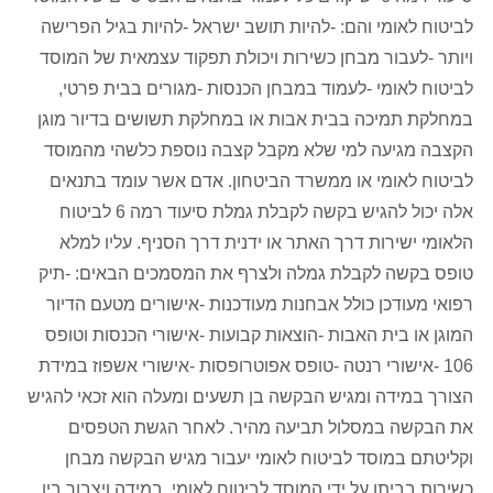
לביטוח לאומי והם: -להיות תושב ישראל -להיות בגיל הפרישה
ויותר -לעבור מבחן כשירות ויכולת תפקוד עצמאית של המוסד
לביטוח לאומי -לעמוד במבחן הכנסות -מגורים בבית פרטי,
במחלקת תמיכה בבית אבות או במחלקת תשושים בדיור מוגן
הקצבה מגיעה למי שלא מקבל קצבה נוספת כלשהי מהמוסד
לביטוח לאומי או ממשרד הביטחון. אדם אשר עומד בתנאים
אלה יכול להגיש בקשה לקבלת גמלת סיעוד רמה 6 לביטוח
הלאומי ישירות דרך האתר או ידנית דרך הסניף. עליו למלא
טופס בקשה לקבלת גמלה ולצרף את המסמכים הבאים: -תיק
רפואי מעודכן כולל אבחנות מעודכנות -אישורים מטעם הדיור
המוגן או בית האבות -הוצאות קבועות -אישורי הכנסות וטופס
106 -אישורי רנטה -טופס אפוטרופסות -אישורי אשפוז במידת
הצורך במידה ומגיש הבקשה בן תשעים ומעלה הוא זכאי להגיש
את הבקשה במסלול תביעה מהיר. לאחר הגשת הטפסים
וקליטתם במוסד לביטוח לאומי יעבור מגיש הבקשה מבחן
כשירות בביתו על ידי המוסד לביטוח לאומי. במידה ויצבור בין