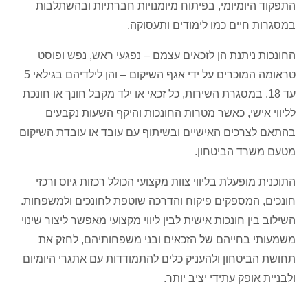
התפקוד היומיומי, בפיתוח מיומנויות חברתיות ובהשתלבות
במסגרות חיים כמו לימודים ותעסוקה.
החונכות ניתנת הן לזכאים עצמם – נפגעי ראש, נפש ופוסט
טראומה המוכרים על ידי אגף השיקום – והן לילדיהם בגילאי 5
עד 18. במסגרת השירות, כל זכאי או ילד מקבל חונך או חונכת
לליווי אישי, כאשר מטרות החונכות והיקף השעות נקבעים
בהתאם לצרכים האישיים ובשיתוף עם עובד או עובדת השיקום
מטעם משרד הביטחון.
התוכנית מופעלת בליווי צוות מקצועי הכולל רכזות גיוס ורכזי
חונכים, המספקים פיקוח והדרכה שוטפת לחונכים ולמשפחות.
השילוב בין חונכות אישית לבין ליווי מקצועי מאפשר ליצור שינוי
משמעותי בחייהם של הזכאים ובני משפחותיהם, לחזק את
תחושת הביטחון ולהעניק כלים להתמודדות עם אתגרי היומיום
ולבניית אופק עתידי יציב יותר.