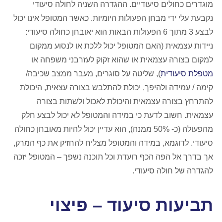
מוגדרים כחולים סיעודיים. ההגדרה השניה לחולה סיעודי
נקבעת עלי ידי מבחן הפעולות היומיות. כאשר המטופל אינו יכול
לבצע 3 מתוך 6 הפעולות הבאות הוא יאובחן כחולה סיעודי:
ניידות עצמאית (האם המטופל יכול ללכת או לנסוע ממקום
למקום בצורה עצמאית או שהוא זקוק לעזרבני משפחה או
מטפלת סיעודית
), שליטה על סוגרים, מעבר ממצב שכיבה/
קימה / עמידה ולהיפך, יכולת להתלבש בצורה עצאית, היכולת
להתרחץ בצורה עצמאית והיכולת לאכול ולשתות בצורה
עצמאית. חשוב לדעת כי במידה והמטופל לא יכול לבצע חלק
מהפעולה (כ- 50% ממנה), הוא עדיין יכול להיות מאובחן כחולה
סיעודי. לדוגמא, במידה והמטופל מצליח להחזיק את כף המרק,
אך בדרך אל הפה הכף רועדת וכל תוכנה נשפך – המטופל יזכה
להגדרה של חולה סיעודי.
תביעות סיעוד – פיצוי