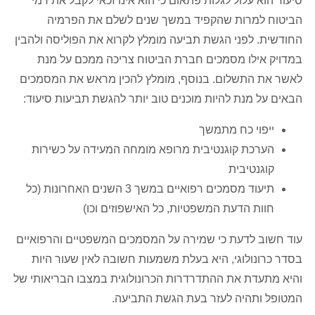
סיעוד הוא עלול לגלות פתאום כי הוא אינו זכאי לקבל את דמי
הביטוח למרות שהקפיד במשך שנים לשלם את הפרמיה
החודשית. לפני הגשת תביעה מומלץ לקרוא את הפוליסה ולהבין
במדויק אילו מסמכים חברת הביטוח צריכה ממכם על מנת
לאשר את התשלום. בנוסף, מומלץ להכין מראש את המסמכים
הבאים על מנת להיות מוכנים טוב יותר להגשת תביעות סיעוד:
ייפוי כח מתמשך
הערכת קוגנטיבית מרופא מומחה המעידה על כשירות
קוגנטיבית
תיעוד מסמכים רפואיים במשך 3 השנים האחרונות (כל
חוות הדעת המשפטיות, כל האישפוזים וכו)
עוד חשוב לדעת כי שמירה על המסמכים המשפטיים והרפואיים
בסדר כרונולוגי, היא בעלת משמעות חשובה לאין שעור היות
והיא מתעדת את ההתדרדרות הכרונולוגית במצבו הבריאותי של
המטופל ותהיה לעזר בעת הגשת התביעה.