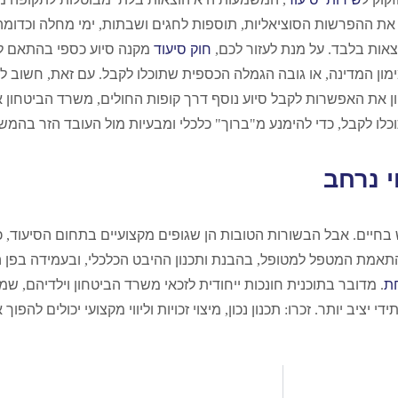
 את ההפרשות הסוציאליות
,
תוספות לחגים ושבתות
,
ימי מחלה וכדומה
צאות בלבד
.
על מנת לעזור לכם
,
חוק סיעוד
מקנה סיוע כספי בהתאם ל
מון המדינה
,
או גובה הגמלה הכספית שתוכלו לקבל
.
עם זאת
,
חשוב לו
ון את האפשרות לקבל סיוע נוסף דרך קופות החולים
,
משרד הביטחון או
כלו לקבל
,
כדי להימנע מ
"
ברוך
"
כלכלי ומבעיות מול העובד הזר בהמש
י נרחב
 בחיים
.
אבל הבשורות הטובות הן שגופים מקצועיים בתחום הסיעוד
,
כ
תאמת המטפל למטופל
,
בהבנת ותכנון ההיבט הכלכלי
,
ובעמידה בפן 
ת
.
מדובר בתוכנית חונכות ייחודית לזכאי משרד הביטחון וילדיהם
,
שמס
ידי יציב יותר
.
זכרו
:
תכנון נכון
,
מיצוי זכויות וליווי מקצועי יכולים להפו