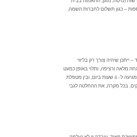
דשות
(
מיטה
,
מזגן
,
התאמות בבית
פות – כגון תשלום לחברות השמה
,
– ייתכן שיהיה צורך רק בליווי
חה מלאה ורציפה
,
ותלוי באופן כמעט
גיעה ל
– 4
שעות ביום
,
ובין מטפלת
ים
.
בכל מקרה
,
את ההחלטה לגבי
מושכת מאוד
.
עובדה זו לא נעלמה