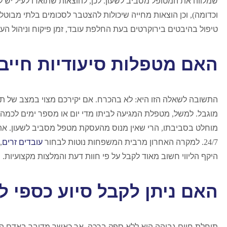
שמלווה את המטופל מסביב לשעון
.
לכן
,
להוצאות שתוארו לעיל יש 
וכדומה
),
וכן הוצאות מחייה שיכולות להצטבר לסכומים בלתי מבוטל
טיפול בהיבטים בירוקרטים בעת החלפת עובד
,
זמן פיקוח וניהול הע
האם מטפלות סיעודיות חייבו
התשובה לשאלה הזו היא
:
לא בהכרח
.
אם יקירכם מצוי במצב של ת
מוגבל
.
למשל
,
מטפלת המגיעה לביתו מדי יום או מספר ימים לכמה
מוחלט בסביבתו
,
הרי שאין מנוס מהעסקת מטפל מסביב לשעון
.
את
24/7.
למקרה האחרון מרבית המשפחות נוטות לבחור
עובדים זרים
,
היקף הליווי חשוב מאוד לקבל על פי חוות דעת והמלצות מקצועיות
.
האם ניתן לקבל סיוע כספי ל
תוחלת חיים גבוהה היא ללא ספק ברכה
,
אך כאשר מדובר באדם הז