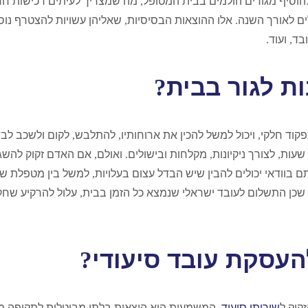
להוסיף מגורים הולמים בבית המטופל
,
מה שמצריך לעיתים רכישות ח
ים לאורך השנה
.
אלו ההוצאות הבסיסיות
,
שאליהן עשויות להצטרף נוס
ובד
,
ועוד
.
ת לגור בבית
?
פקוד חלקי
,
ויכול למשל להכין את ארוחותיו
,
להתלבש
,
לקום ולשכב לבד 
 שעות
,
לצורך ניקיונות
,
מקלחות ובישולים
.
ואולם
,
אם האדם זקוק להשג
ם בוודאי יכולים להבין שיש הבדל עצום בעלויות
,
למשל בין מטפלת שמ
שכן התשלום לעובד ישראלי שנמצא כל הזמן בבית
,
עלול להרקיע שחק
העסקת עובד סיעודי
?
קוק ל
שירותי סיעוד
,
המשמעות היא הוצאות בלתי מבוטלות לתקופה מ