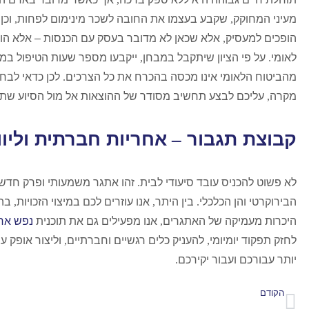
מעיני המחוקק
,
שקבע בעצמו את החובה לשכר מינימום לפחות
,
וכן
הופכים למעסיק
,
אלא שכאן לא מדובר בעסק עם הכנסות – אלא הו
לאומי
.
על פי הציון שיתקבל במבחן
,
ייקבעו מספר שעות הטיפול במי
מהביטוח הלאומי אינו מכסה בהכרח את כל הצרכים
.
לכן כדאי לבח
מקרה
,
עליכם לבצע תחשיב מסודר של ההוצאות אל מול הסיוע שתו
קבוצת תגבור
–
אחריות חברתית וליוו
לא פשוט להכניס עובד סיעודי לבית
.
זהו אתגר משמעותי ופרק חדש
הבירוקרטי והן הכלכלי
.
בין היתר
,
אנו עוזרים לכם במיצוי הזכויות
,
בה
היכרות מעמיקה של האתגרים
,
אנו מפעילים גם את תוכנית
נפש אח
לחזק תפקוד יומיומי
,
להעניק כלים רגשיים וחברתיים
,
וליצור אופק עת
יותר עבורכם ועבור יקירכם
.
הקודם