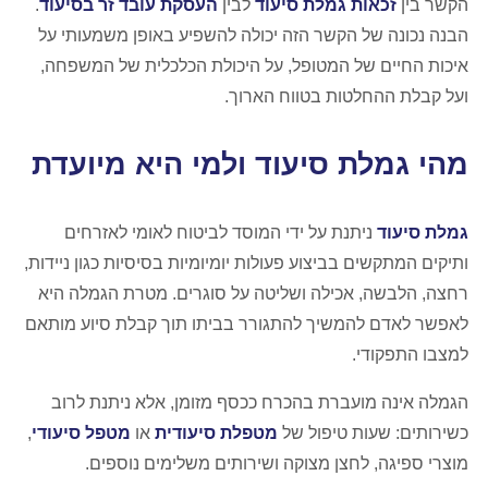
הקשר בין
זכאות גמלת סיעוד
לבין
העסקת עובד זר בסיעוד
.
הבנה נכונה של הקשר הזה יכולה להשפיע באופן משמעותי על
איכות החיים של המטופל, על היכולת הכלכלית של המשפחה,
ועל קבלת ההחלטות בטווח הארוך.
מהי גמלת סיעוד ולמי היא מיועדת
גמלת סיעוד
ניתנת על ידי המוסד לביטוח לאומי לאזרחים
ותיקים המתקשים בביצוע פעולות יומיומיות בסיסיות כגון ניידות,
רחצה, הלבשה, אכילה ושליטה על סוגרים. מטרת הגמלה היא
לאפשר לאדם להמשיך להתגורר בביתו תוך קבלת סיוע מותאם
למצבו התפקודי.
הגמלה אינה מועברת בהכרח ככסף מזומן, אלא ניתנת לרוב
כשירותים: שעות טיפול של
מטפלת סיעודית
או
מטפל סיעודי
,
מוצרי ספיגה, לחצן מצוקה ושירותים משלימים נוספים.