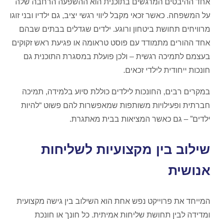
אחד ההיבטים המרגשים בתוכנית הוא ההשפעה הרחבה שלה
על המשפחה. כאשר זכאי מקבל ליווי רגשי יציב, גם ילדיו ובני זוגו
מרוויחים תחושת ביטחון ורוגע. ילדים שגדלים בבתים שבהם
אחד ההורים מתמודד עם פוסט טראומה או פגיעת ראש זקוקים
בעצמם לתמיכה רגשית – ולכן פועלת במסגרת התוכנית גם
חונכות ייחודית לילדי זכאים.
במקרים רבים, החונכות לילדים כוללת סיוע בלמידה, תמיכה
חברתית ופעילויות משותפות שמאפשרות להם פשוט “להיות
ילדים” – גם כאשר המציאות בבית מאתגרת.
שילוב בין מקצועיות לשליחות
אנושית
המייחד את פרוייקט נפש אחת הוא השילוב בין גישה מקצועית
ומדידה לבין תחושת שליחות אמיתית. כל חונך או חונכת