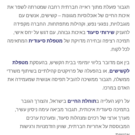
תגבור פועלת מתוך ראייה חברתית רחבה שמטרתה לשפר את
איכות החיים של אוכלוסיות מגוונות – קשישים, אנשים עם
מוגבלויות, נפגעי נפש, וקהילות מתפתחות. החברה מקפידה
להעניק
שירותי סיעוד
באיכות גבוהה, עם דגש על יחס אישי,
תמיכה רציפה ובחירה מדויקת של
מטפלת סיעודית
המתאימה
לכל לקוח.
בין אם מדובר בליווי יומיומי בבית הקשיש, בהעסקת
מטפלת
לקשישים
, או בהפעלה של פרויקטים קהילתיים בשיתוף משרדי
ממשלה, תגבור ממשיכה להוביל תפיסה אנושית שמעמידה את
האדם במרכז.
על רקע העלייה ב
תוחלת החיים
בישראל, והצורך הגובר
בתמיכה סיעודית איכותית, תגבור מביאה עימה ניסיון עשיר,
מערך ארצי של רכזים ומנהלות סיעוד, ומערכת ערכים
המבוססת על אחריות חברתית, שוויון הזדמנויות ורגישות
אנושית.