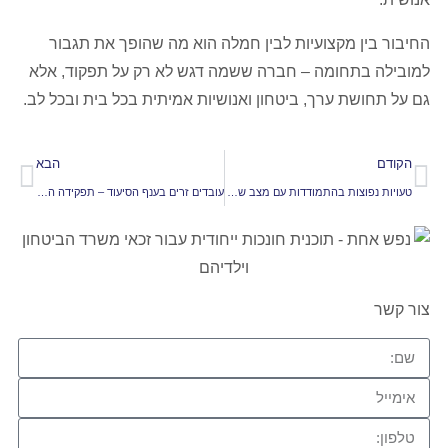
החיבור בין מקצועיות לבין חמלה הוא מה שהופך את תגבור
למובילה בתחומה – חברה ששמה דגש לא רק על תפקוד, אלא
גם על תחושת ערך, ביטחון ואנושיות אמיתית בכל בית ובכל לב.
הקודם
הבא
טעויות נפוצות בהתמודדות עם מצב של טרום סיעוד ואיך חברות סיעוד עוזרות להימנע מהן
עובדים זרים בענף הסיעוד – תפקידה המרכזי של המטפלת הסיעודית במשפחה הישראלית
צור קשר