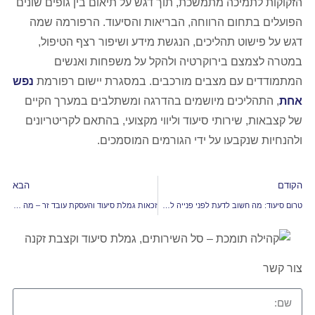
הזקוקות לתמיכה מתמשכת, תוך דגש על תיאום בין גופים שונים
הפועלים בתחום הרווחה, הבריאות והסיעוד. הרפורמה שמה
דגש על פישוט תהליכים, הנגשת מידע ושיפור רצף הטיפול,
במטרה לצמצם בירוקרטיה ולהקל על משפחות ואנשים
המתמודדים עם מצבים מורכבים. במסגרת יישום רפורמת
נפש
אחת
, התהליכים מיושמים בהדרגה ומשתלבים במערך הקיים
של קצבאות, שירותי סיעוד וליווי מקצועי, בהתאם לקריטריונים
ולהנחיות שנקבעו על ידי הגורמים המוסמכים.
הקודם
הבא
טרום סיעוד: מה חשוב לדעת לפני פנייה לחברות סיעוד
זכאות גמלת סיעוד והעסקת עובד זר – מה הקשר בין השניים
צור קשר