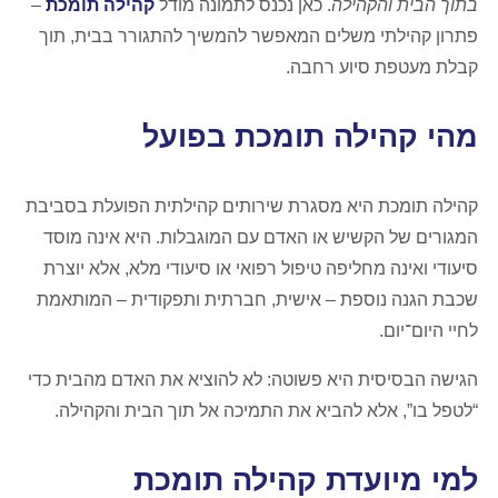
בתוך הבית והקהילה
. כאן נכנס לתמונה מודל
קהילה תומכת
–
פתרון קהילתי משלים המאפשר להמשיך להתגורר בבית, תוך
קבלת מעטפת סיוע רחבה.
מהי קהילה תומכת בפועל
קהילה תומכת היא מסגרת שירותים קהילתית הפועלת בסביבת
המגורים של הקשיש או האדם עם המוגבלות. היא אינה מוסד
סיעודי ואינה מחליפה טיפול רפואי או סיעודי מלא, אלא יוצרת
שכבת הגנה נוספת – אישית, חברתית ותפקודית – המותאמת
לחיי היום־יום.
הגישה הבסיסית היא פשוטה: לא להוציא את האדם מהבית כדי
“לטפל בו”, אלא להביא את התמיכה אל תוך הבית והקהילה.
למי מיועדת קהילה תומכת