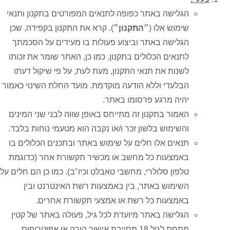
הגלישה באתר כפופה לתנאים המפורטים בתקנון ותנאי
שימוש אלו (״
התקנון
״). קרא את התקנון בקפידה, שכן
הגלישה באתר וביצוע פעולות בו מעידים על הסכמתך
לתנאים הכלולים בתקנון. כמו כן, האתר שומר את זכותו
לשנות את תנאי התקנון, מעת לעת, על פי שיקול דעתו
הבלעדי וללא הודעה מוקדמת. מועד החלת השינוי כאמור
יהיה מרגע פרסומו באתר.
האמור בתקנון זה מתייחס באופן שווה לבני שני המינים
והשימוש בלשון זכר ו/או נקבה הוא מטעמי נוחות בלבד.
תנאים אלו חלים על שימוש באתר ובתכנים הכלולים בו
באמצעות כל מחשב או מכשיר תקשורת אחר (כדוגמת
טלפון סלולרי, מחשבי טאבלט וכיו"ב). כמו כן הם חלים על
השימוש באתר, בין באמצעות רשת האינטרנט ובין
באמצעות כל רשת או אמצעי תקשורת אחרים.
הגלישה באתר מיועדת לכל גיל, פעולה באתר של קטין
מתחת לגיל 18 מחייבת אישור הורה או אפוטרופוס.