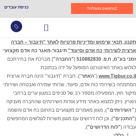
כניסת עובדים
מחפשים מטפל/ת?
תקנון, תנאי שימוש ומדיניות פרטיות
לאתר "תיגבור – חברה
עובדים זרים
צור קשר
שירותי סיעוד
גמלת סיעוד
קהילות תומכות בתגבור
שאלות ותשובות
ארצית לשירותי כח אדם וסיעוד"
תיגבור-מאגר כח אדם מקצועי
זמני בע"מ, ח.פ. 510882830
(
"החברה"
) מברכת את בחירתכם
לגלוש באתר האינטרנט המופעל על ידה בכתובת
www.Tigbur.co.il
("
האתר
"). חברת "תיגבור" הינה חברה ארצית
המתמחה בשירותי כוח אדם, סיעוד, שרותי שמירה ואבטחה ושירותי
מיקור חוץ, המפעילה מספר רב של סניפים במגוון ערים ברחבי
הארץ. ניתן למצוא באתר מידע אודות השירותים שהחברה מעניקה
(״
השירותים
״), מגוון מאמרים מקצועיים בתחום כח אדם והשמה
(
"התכנים"
), וכן לוח דרושים עם מגוון משרות לגולשים המחפשים
עבודה (
"לוח הדרושים"
).
כללי: