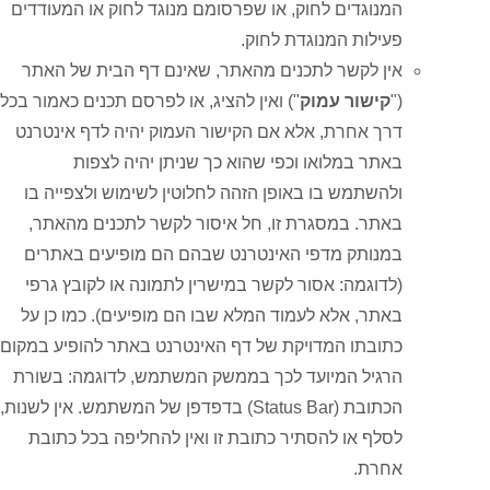
המנוגדים לחוק, או שפרסומם מנוגד לחוק או המעודדים
פעילות המנוגדת לחוק.
אין לקשר לתכנים מהאתר, שאינם דף הבית של האתר
("
קישור עמוק
") ואין להציג, או לפרסם תכנים כאמור בכל
דרך אחרת, אלא אם הקישור העמוק יהיה לדף אינטרנט
באתר במלואו וכפי שהוא כך שניתן יהיה לצפות
ולהשתמש בו באופן הזהה לחלוטין לשימוש ולצפייה בו
באתר. במסגרת זו, חל איסור לקשר לתכנים מהאתר,
במנותק מדפי האינטרנט שבהם הם מופיעים באתרים
(לדוגמה: אסור לקשר במישרין לתמונה או לקובץ גרפי
באתר, אלא לעמוד המלא שבו הם מופיעים). כמו כן על
כתובתו המדויקת של דף האינטרנט באתר להופיע במקום
הרגיל המיועד לכך בממשק המשתמש, לדוגמה: בשורת
הכתובת (Status Bar) בדפדפן של המשתמש. אין לשנות,
לסלף או להסתיר כתובת זו ואין להחליפה בכל כתובת
אחרת.