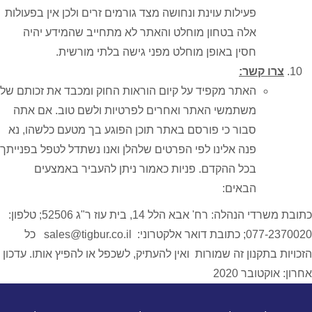
פעילות עוינת ונחושה מצד גורמים זרים ולכן אין בפעולות
אלה בטחון מוחלט והאתר לא מתחייב שהמידע יהיה
חסין באופן מוחלט מפני גישה בלתי מורשית.
צרו קשר:
האתר מקפיד על קיום הוראות החוק ומכבד את זכותם של
משתמשי האתר ואחרים לפרטיות ולשם טוב. אם אתה
סבור כי פורסם באתר תוכן הפוגע בך מטעם כלשהו, נא
פנה אלינו לפי הפרטים שלהלן ואנו נשתדל לטפל בפנייתך
בכל ההקדם. פניות כאמור ניתן להעביר באמצעים
הבאים:
כתובת משרדי הנהלה: רח' אבא הלל 14, בית עוז ר"ג 52506; טלפון:
077-2370020; כתובת דואר אלקטרוני: sales@tigbur.co.il כל
הזכויות בתקנון זה שמורות ואין להעתיק, לשכפל או להפיץ אותו. עדכון
אחרון: אוקטובר 2020