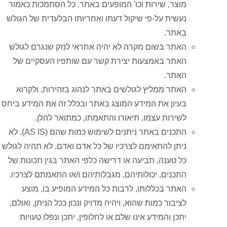
מוצר, שירות וכו' המופעים באתר. כל הסתמכות כאמור
נעשית על-פי שיקול דעתו ואחריותו הבלעדית של הגולש
באתר.
האתר בשום מקרה לא יהיה אחראי לנזק שנגרם לגולש
האתר באמצעות יצירת קשר עם שותפיו העסקיים של
האתר.
האתר ממליץ לגולשים באתר לנהוג בזהירות, ולקרוא
בעיון את המידע המוצג באתר ובכלל זה את המידע ביחס
לשירות עצמו, תיאורו והתאמתו, כמתואר להלן.
התכנים באתר ניתנים לשימוש כמות שהם (AS IS). לא
ניתן להתאימם לצרכיו של כל אדם ואדם. לא תהיה לגולש
כל טענה, תביעה או דרישה כלפי האתר בגין תכונות של
התכנים, יכולותיהם, מגבלותיהם ו/או התאמתם לצרכיו.
האתר בכללותו, לרבות כל המידע המופיע בו, מוצע
לציבור כמות שהוא, ויהיה מדויק ונכון ככל הניתן, ואולם,
יתכן והמידע אינו שלם או לחלופין, יתכן ונפלו טעויות