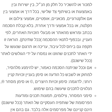
למכור או להשכיר כל חלק מן הנ״ל, בין ישירות ובין
באמצעות או בשיתוף צד שלישי, בכל דרך או אמצעי בין
אם אלקטרוניים, מכאניים, אופטיים, אמצעי צילום או
הקלטה, או בכל אמצעי ודרך אחרת, בלא קבלת הסכמה
בכתב ומראש מהאתר או מבעלי הזכויות האחרים, לפי
העניין, ובכפוף לתנאי ההסכמה )ככל שתינתן). הוראה זו
תקפה גם ביחס לכל עיבוד, עריכה או תרגום שנעשו על
ידי האתר לתכנים שהוזנו או נמסרו על ידי הגולשים לאתר
(ככל שישנם).
אם וככל שניתנה הסכמה כאמור, יש להימנע מלהסיר,
למחוק או לשבש כל הודעה או סימן בעניין זכויות קניין
רוחני, לדוגמה: סימון זכויות היוצרים ,© או סימן מסחר ®,
הנלווים לתכנים שיעשה בהם שימוש.
סימני המסחר, צילומים, תמונות תכנים ומודעות
הפרסומת של שותפיה העסקיים של האתר (ככל שישנם)
הינם קניינם של מפרסמים אלה בלבד. גם בהם אין