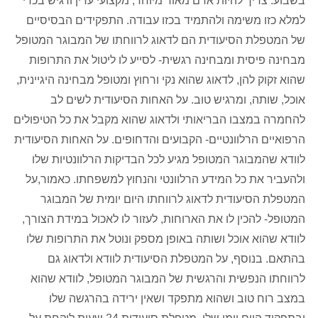
בשבוע. צריך להיות אדם מאוד מיוחד, מקצועי עדין ורגיש בכדי
למלא כזו משימה ולהתמיד בכזו עבודה. התפקידים הבסיסיים
של המטפלת הסיעודית הם לדאוג לרווחתו של המבוגר המטופל
מבחינה פיסית ומבחינה רגשית- לסייע לו ליטול את התרופות
שהוא זקוק להן, לדאוג שהוא נקי ורחוץ ומטופל מבחינה היגיינית,
אוכל, שותה, ומרגיש טוב. על האחות הסיעודית לשים לב
להחמרה במצבו הבריאותי ולדאוג שהוא מקבל את כל הטיפולים
הרפואיים הרלוונטיים- הקבועים והדחופים. על האחות הסיעודית
לוודא שהמבוגר המטופל מגיע לכל הבדיקות הרלוונטיות שלו
ולהעביר את כל המידע הרלוונטי והנחוץ למשפחתו. כאמור,על
המטפלת הסיעודית לדאוג לרווחתו היום יומית של המבוגר
המטופל- להכין לו את הארוחות, לעזור לו לאכול במידת הצורך,
לוודא שהוא אוכל ושותה באופן מספק ונוטל את התרופות שלו
בהתאם. בנוסף, על המטפלת הסיעודית לוודא ולדאוג גם
לרווחתו הנפשית והרגשית של המבוגר המטופל, לוודא שהוא
במצב רוח טוב ושהוא מתפקד ושאין ירידה בהרגשה שלו